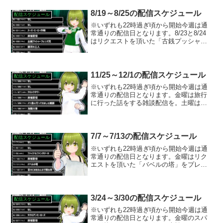
8/19～8/25の配信スケジュール
配信スケジュール
※いずれも22時過ぎ頃から開始今週は通
常通りの配信日となります。8/23と8/24
はリクエストを頂いた「古銭プッシャー
フレンズ2」「銀河の三人」をプレイする
予定です。
11/25～12/1の配信スケジュール
配信スケジュール
※いずれも22時過ぎ頃から開始今週は通
常通りの配信日となります。金曜は旅行
に行った話をする雑談配信を。土曜はリ
クエストを頂いた「海腹川背」をプレイ
する予定です。
7/7～7/13の配信スケジュール
配信スケジュール
※いずれも22時過ぎ頃から開始今週は通
常通りの配信日となります。金曜はリク
エストを頂いた「バベルの塔」をプレイ
する予定です。Switchオンライン版でや
るのでもしかしたらみんなの力を借りる
かも？土曜のCM鑑賞枠のテーマは「野球
関係のCM」と...
3/24～3/30の配信スケジュール
配信スケジュール
※いずれも22時過ぎ頃から開始今週は通
常通りの配信日となります。金曜のスパ