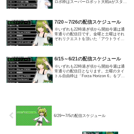
ロボ枠はスーパーロボット大戦αがスター
トします！以前のスパロボ配信と同じく
隔週で、配信外で進められる所まで進め
てからやるという形で引き続きやってい
きたいと思います。土...
7/20～7/26の配信スケジュール
配信スケジュール
※いずれも22時過ぎ頃から開始今週は通
常通りの配信日です。金曜と土曜はそれ
ぞれリクエストを頂いた「アウトライ
ブ」と「テイルズ オブ ファンタジア」を
プレイする予定です。どちらも以前の続
きからとなります。
6/15～6/21の配信スケジュール
配信スケジュール
※いずれも22時過ぎ頃から開始今週は通
常通りの配信日となります。土曜のタイ
トル自由枠は「Forza Horizon 6」をプレ
イする予定です。ひとっ走り付き合え
よ！
6/29〜7/5の配信スケジュール