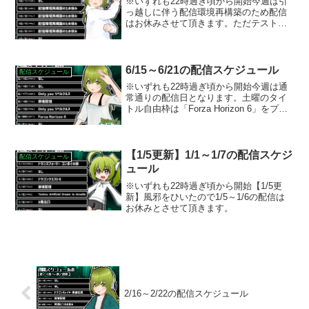
※いずれも22時過ぎ頃から開始今週は引
っ越しに伴う配信環境再構築のため配信
はお休みさせて頂きます。ただテスト配
信はやるかもしれないのでその際はお付
き合い頂ければと思います。
6/15～6/21の配信スケジュール
配信スケジュール
※いずれも22時過ぎ頃から開始今週は通
常通りの配信日となります。土曜のタイ
トル自由枠は「Forza Horizon 6」をプレ
イする予定です。ひとっ走り付き合え
よ！
【1/5更新】1/1～1/7の配信スケジ
配信スケジュール
ュール
※いずれも22時過ぎ頃から開始【1/5更
新】風邪をひいたので1/5～1/6の配信は
お休みとさせて頂きます。
2/16～2/22の配信スケジュール