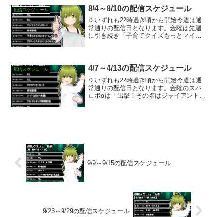
カイブを観なが...
8/4～8/10の配信スケジュール
配信スケジュール
※いずれも22時過ぎ頃から開始今週は通
常通りの配信日となります。金曜は先週
に引き続き「子育てクイズもっとマイエ
ンジェル」を。土曜は8/7発売の最新タイ
トル「グラディウスオリジンコレクショ
ン」をプレイする予定です。
4/7～4/13の配信スケジュール
配信スケジュール
※いずれも22時過ぎ頃から開始今週は通
常通りの配信日となります。金曜のスパ
ロボαは「出撃！その名はジャイアント・
ロボ」のマップからスタートです。また
参戦してくれんかなあ……土曜の枠はな
んと！フルトラッキングで遂に動きま
す！いろいろ動いて遊ん...
9/9～9/15の配信スケジュール
9/23～9/29の配信スケジュール