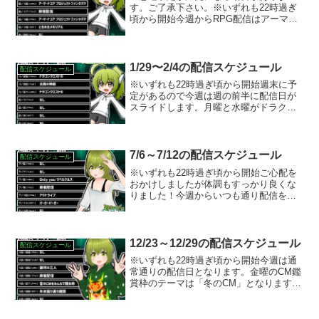
す。ご了承下さい。※いずれも22時過ぎ
頃から開始今週からRPG配信はアーマー
ドコア プロジェクトファンタズマがスタ
ートします。前作のデータをコンバート
出来るようなのでアースバインに再び会
えるぞ！土曜の枠はリ...
1/29〜2/4の配信スケジュール
配信スケジュール
※いずれも22時過ぎ頃から開始週末に予
定があるので今週は週の前半に配信日が
スライドします。月曜と水曜がドラク
エ、火曜はリクエストを頂いた太陽の神
殿をプレイする予定です
7/6～7/12の配信スケジュール
配信スケジュール
※いずれも22時過ぎ頃から開始ご心配を
おかけしましたが体調もすっかり良くな
りました！今週からいつも通り配信を再
開させて頂きます。金曜と土曜はそれぞ
れリクエストを頂いた「アウトライブ」
と「バーガーバーガー」をプレイする予
定です。
12/23～12/29の配信スケジュール
配信スケジュール
※いずれも22時過ぎ頃から開始今週は通
常通りの配信日となります。金曜のCM鑑
賞枠のテーマは「冬のCM」となります。
流して欲しいCMがあれば配信中コメント
にてURLを受付します。土曜の枠は年内
最後の配信となりますので、今年のアー