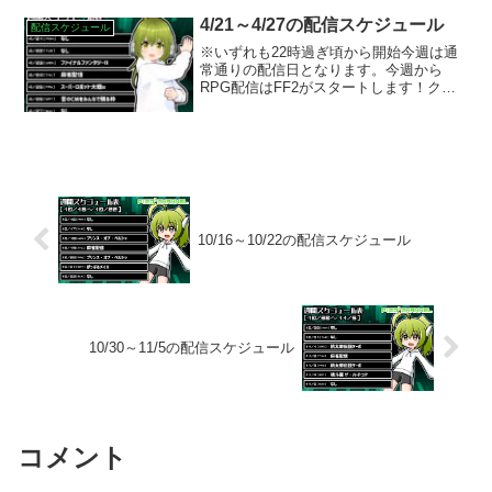
4/21～4/27の配信スケジュール
配信スケジュール
※いずれも22時過ぎ頃から開始今週は通
常通りの配信日となります。今週から
RPG配信はFF2がスタートします！クセ
のあるタイトルと聞いているので気合を
入れないと…。金曜のスパロボαは「使
徒、襲来」のマップからスタートです。
土曜のCM鑑賞枠のテ...
10/16～10/22の配信スケジュール
10/30～11/5の配信スケジュール
コメント