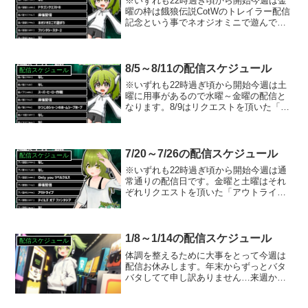
※いずれも22時過ぎ頃から開始今週は金
曜の枠は餓狼伝説CotWのトレイラー配信
記念という事でネオジオミニで遊んでい
く配信をやる予定です。土曜の枠はリク
エストを頂いたファンタシースター2をや
ります。以前やった所からの続きとなり
ます。
8/5～8/11の配信スケジュール
配信スケジュール
※いずれも22時過ぎ頃から開始今週は土
曜に用事があるので水曜～金曜の配信と
なります。8/9はリクエストを頂いた「ひ
つじのショーンのホームシープホープ」
をプレイする予定です。
7/20～7/26の配信スケジュール
配信スケジュール
※いずれも22時過ぎ頃から開始今週は通
常通りの配信日です。金曜と土曜はそれ
ぞれリクエストを頂いた「アウトライ
ブ」と「テイルズ オブ ファンタジア」を
プレイする予定です。どちらも以前の続
きからとなります。
1/8～1/14の配信スケジュール
配信スケジュール
体調を整えるために大事をとって今週は
配信お休みします。年末からずっとバタ
バタしてて申し訳ありません…来週から
は体調次第ですが配信再開したいと思い
ます。