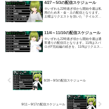
4/27～5/3の配信スケジュール
配信スケジュール
※いずれも22時過ぎ頃から開始今週は私
用のため木・金・土の配信となります。
土曜はリクエストを頂いた「テイルズ・
オブ・ファンタジア」のお試しプレイを
する予定です。今の今までやって来なか
ったテイルズシリーズに遂に手を出しま
す。
11/4～11/10の配信スケジュール
配信スケジュール
※いずれも22時過ぎ頃から開始今週は通
常通りの配信日となります。11/8はスパ
ロボF完結編の続きを、11/9はリクエスト
を頂いた「近畿霊務局」をプレイする予
定です。
8/28～9/3の配信スケジュール
9/11～9/17の配信スケジュール