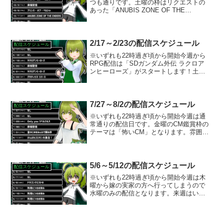
つも通りです。土曜の枠はリクエストの
あった「ANUBIS ZONE OF THE
ENDERS」をやります。はいだらー！で
有名なアレです。
2/17～2/23の配信スケジュール
配信スケジュール
※いずれも22時過ぎ頃から開始今週から
RPG配信は「SDガンダム外伝 ラクロア
ンヒーローズ」がスタートします！土曜
のタイトル自由枠はWiiウェアとして販売
され現在は入手困難な「グラディウス リ
バース」をプレイする予定です。
7/27～8/2の配信スケジュール
配信スケジュール
※いずれも22時過ぎ頃から開始今週は通
常通りの配信日です。金曜のCM鑑賞枠の
テーマは「怖いCM」となります。雰囲気
が怖いCMやホラー映画のCMなど、熱帯
夜を吹き飛ばす身の毛もよだつCMのご投
稿をお待ちしております！土曜のタイト
ル自由枠は「が...
5/6～5/12の配信スケジュール
配信スケジュール
※いずれも22時過ぎ頃から開始今週は木
曜から嫁の実家の方へ行ってしまうので
水曜のみの配信となります。来週はいつ
も通りになる予定です。